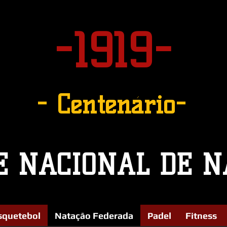
-1919-
- Centenário-
E NACIONAL DE N
squetebol
Natação Federada
Padel
Fitness