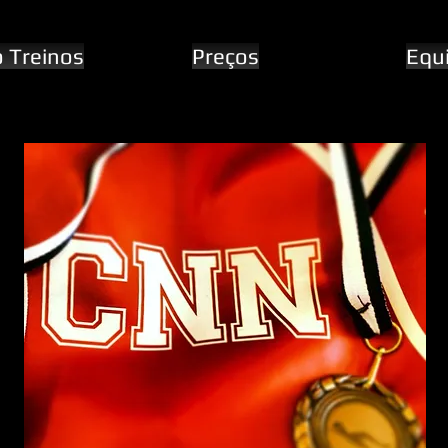
o Treinos
Preços
Equ