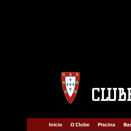
CLUB
Início
O Clube
Piscina
Ba