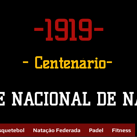
-1919-
- Centenário-
E NACIONAL DE N
squetebol
Natação Federada
Padel
Fitness