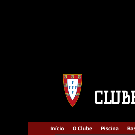
CLUB
Início
O Clube
Piscina
Ba