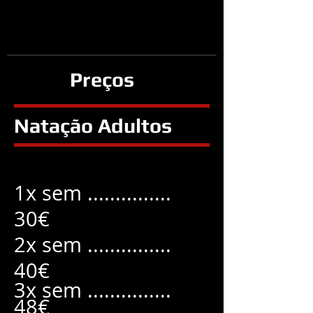
Preços
Natação Adultos
1x sem ...............
30
€
2x sem ...............
40€
3x sem ...............
48€