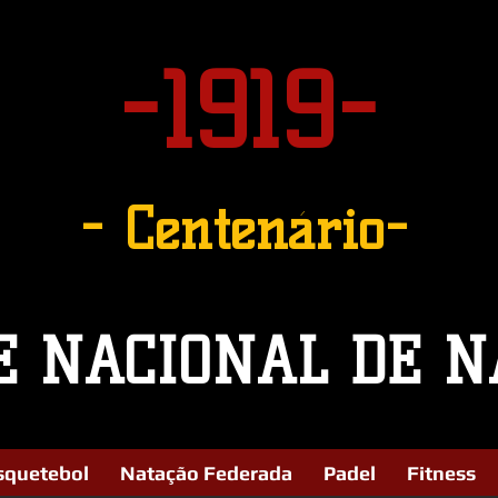
-1919-
- Centenário-
E NACIONAL DE N
squetebol
Natação Federada
Padel
Fitness