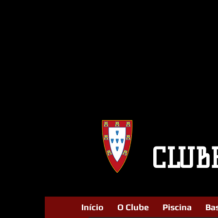
CLUB
Início
O Clube
Piscina
Ba